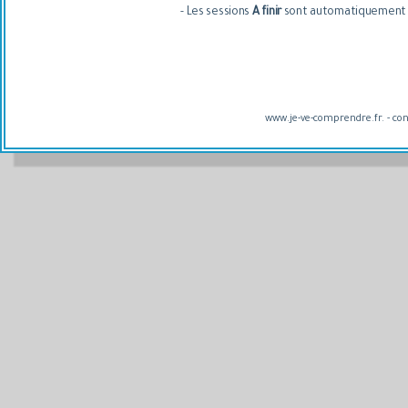
- Les sessions
A finir
sont automatiquement re
www.je-ve-comprendre.fr. - co