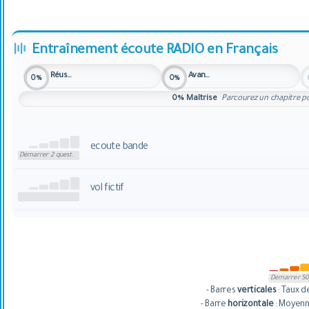
Entraînement écoute RADIO en Français
Réussite
Avancement
0%
0%
0%
Maîtrise
Parcourez un chapitre po
ecoute bande
Démarrer 2 quest.
vol fictif
Démarrer 50 
- Barres
verticales
: Taux d
- Barre
horizontale
: Moyenn