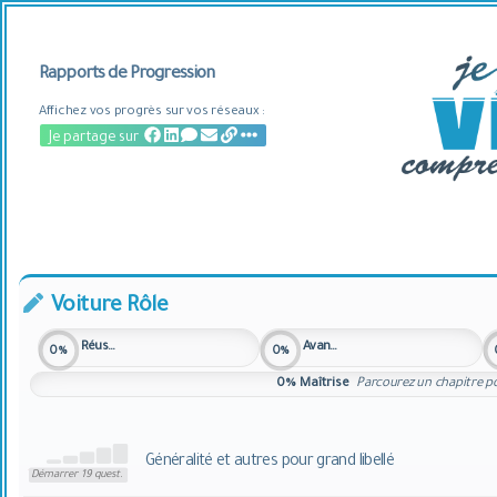
Rapports
de Progression
Affichez vos progrès sur vos réseaux :
Je partage sur
Voiture Rôle
Réussite
Avancement
0%
0%
0%
Maîtrise
Parcourez un chapitre po
Généralité et autres pour grand libellé
Démarrer 19 quest.